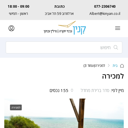
077-2306740
כתובת
09:00 - 18:00
Albert@kinyan.co.il
ארלוזרוב 59 תל אביב
ראשון - חמישי
בית
למכירה
(עמוד 3)
למכירה
מיין לפי:
155 נכסים
סדר ברירת מחדל
למכירה