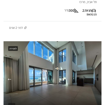
תל אביב, מרכז
חניות:
2
300
מ"ר
פנטהאוז
לפני 2 שנים
למכירה