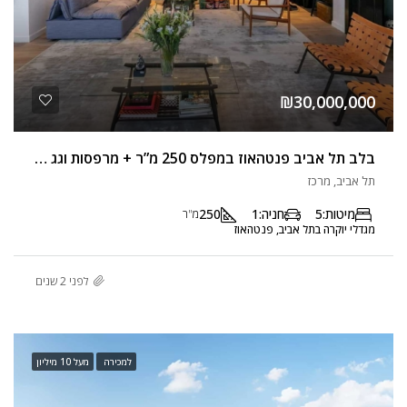
₪30,000,000
בלב תל אביב פנטהאוז במפלס 250 מ”ר + מרפסות וגג עם בריכה
תל אביב, מרכז
מיטות:
5
חניה:
1
250
מ"ר
מגדלי יוקרה בתל אביב, פנטהאוז
לפני 2 שנים
למכירה
מעל 10 מיליון