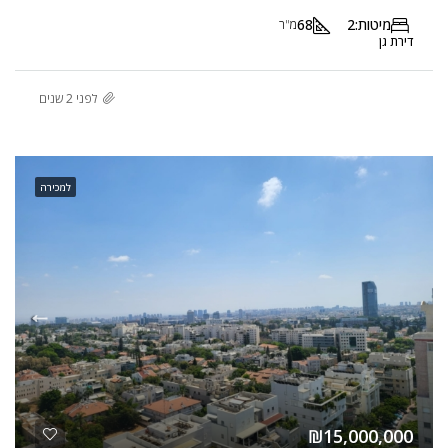
מיטות:
2
68
מ"ר
דירת גן
לפני 2 שנים
למכירה
₪15,000,000