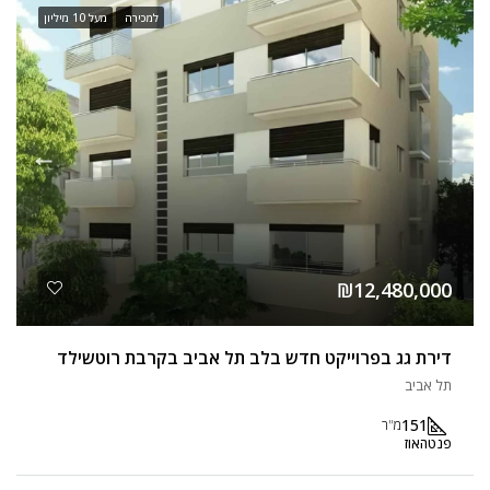
למכירה
מעל 10 מיליון
₪12,480,000
דירת גג בפרוייקט חדש בלב תל אביב בקרבת רוטשילד
תל אביב
151
מ"ר
פנטהאוז