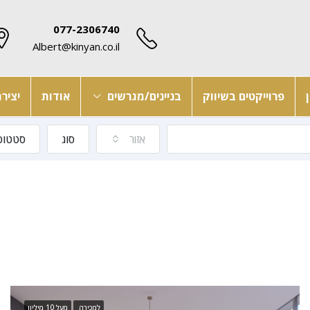
077-2306740
Albert@kinyan.co.il
פרוייקטים בשיווק
בניינים/מגרשים
אודות
יציר
אזור
סוג
סטטוס
למכירה
מעל 10 מיליון