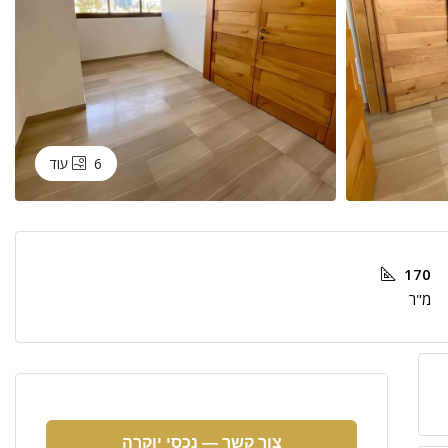
6 עוד
170
מ"ר
צור קשר — נכסי יוקרה