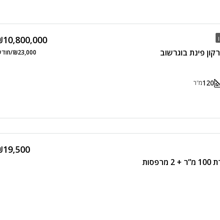
₪10,800,000
₪23,000/חודשי
120
מ"ר
₪19,500
פסות