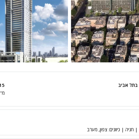
 בתל אביב
15
מ"