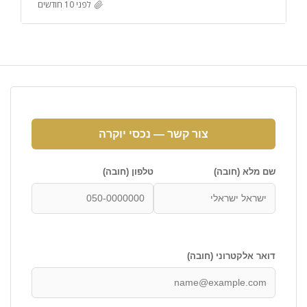
לפני 10 חודשים
צור קשר — נכסי יוקרה
שם מלא (חובה)
טלפון (חובה)
דואר אלקטרוני (חובה)