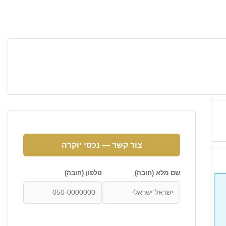
צור קשר — נכסי יוקרה
שם מלא (חובה)
טלפון (חובה)