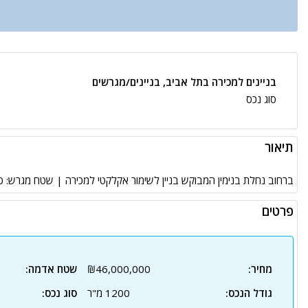
בניינים למכירה בתל אביב, בניינים/מגרשים
סוג נכס
תיאור
ברחוב נחלת בנימין המבוקש בניין לשימור אקלקטי למכירה | שטח מגרש: 500 מ”ר | זכויות לכ-1200 מ”ר – בייעוד מגורים או מלון
פרטים
מחיר:
₪46,000,000
שטח אדמה:
גודל הנכס:
1200 מ"ר
סוג נכס: