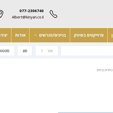
077-2306740
Albert@kinyan.co.il
פרוייקטים בשיווק
בניינים/מגרשים
אודות
יציר
אזור
סוג
סטטוס
נחלת בנימין