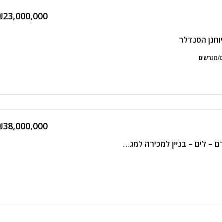
₪23,000,000
וחנן הסנדלר
ם/מגרשים
₪38,000,000
בשלמות על מידרחוב קדם – לים – בניין למכירה למגורים או מלון ביפו