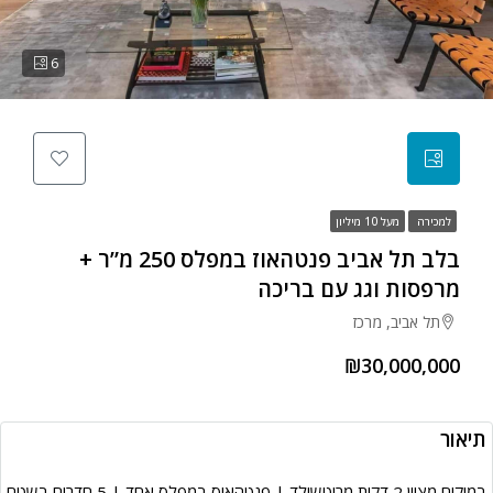
6
למכירה
מעל 10 מיליון
בלב תל אביב פנטהאוז במפלס 250 מ”ר +
מרפסות וגג עם בריכה
תל אביב, מרכז
₪30,000,000
תיאור
במיקום מצוין 2 דקות מרוטשילד | פנטהאוס במפלס אחד | 5 חדרים בשטח